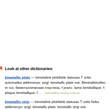
Look at other dictionaries:
bimetallic plate
— bimetalinė plokštelė statusas T sritis
automatika atitikmenys: angl. bimetallic plate vok. Bimetallstreifen,
m rus. биметаллическая пластина, f pranc. lame bimétallique, f;
plaque bimétallique, f …
Automatikos terminų žodynas
bimetallic strip
— bimetalinė plokštelė statusas T sritis fizika
atitikmenys: angl. bimetallic plate; bimetallic strip vok.