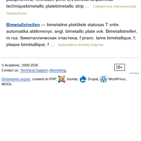
techniquebimetallic platebimetallic strip …
Справочник технического
переводчика
Bimetallstreifen
— bimetalinė plokštelė statusas T sritis
automatika atitikmenys: angl. bimetallic plate vok. Bimetallstreifen,
m rus. биметаллическая пластина, f pranc. lame bimétallique, f;
plaque bimétallique, f …
Automatikos terminų žodynas
© Academic, 2000-2026
18+
Contact us:
Technical Support
,
Advertising
Dictionaries export
, created on PHP,
Joomla,
Drupal,
WordPress,
MODx.