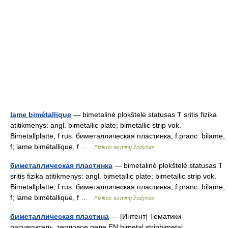
lame bimétallique
— bimetalinė plokštelė statusas T sritis fizika
atitikmenys: angl. bimetallic plate; bimetallic strip vok.
Bimetallplatte, f rus. биметаллическая пластинка, f pranc. bilame,
f; lame bimétallique, f …
Fizikos terminų žodynas
биметаллическая пластинка
— bimetalinė plokštelė statusas T
sritis fizika atitikmenys: angl. bimetallic plate; bimetallic strip vok.
Bimetallplatte, f rus. биметаллическая пластинка, f pranc. bilame,
f; lame bimétallique, f …
Fizikos terminų žodynas
биметаллическая пластина
— [Интент] Тематики
расцепитель, тепловое реле EN bimetal stripbimetal