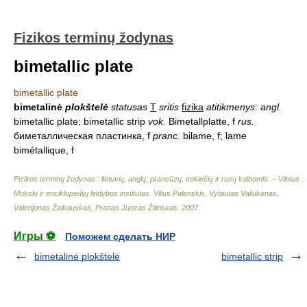
Fizikos terminų žodynas
bimetallic plate
bimetallic plate
bimetalinė
plokštelė
statusas
T
sritis
fizika
atitikmenys
:
angl.
bimetallic plate; bimetallic strip
vok.
Bimetallplatte, f
rus.
биметаллическая пластинка, f
pranc.
bilame, f; lame
bimétallique, f
Fizikos terminų žodynas : lietuvių, anglų, prancūzų, vokiečių ir rusų kalbomis. – Vilnius :
Mokslo ir enciklopedijų leidybos institutas
.
Vilius Palenskis, Vytautas Valiukėnas,
Valerijonas Žalkauskas, Pranas Juozas Žilinskas
.
2007
.
Игры ⚽
Поможем сделать НИР
bimetalinė plokštelė
bimetallic strip