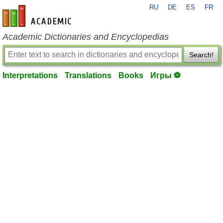
RU
DE
ES
FR
en-academic.com
Academic Dictionaries and Encyclopedias
Search!
Interpretations
Translations
Books
Игры ⚽