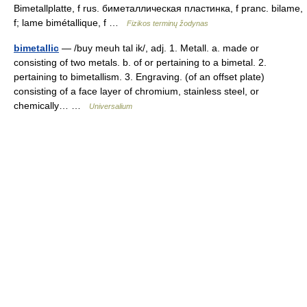
Bimetallplatte, f rus. биметаллическая пластинка, f pranc. bilame,
f; lame bimétallique, f …
Fizikos terminų žodynas
bimetallic
— /buy meuh tal ik/, adj. 1. Metall. a. made or
consisting of two metals. b. of or pertaining to a bimetal. 2.
pertaining to bimetallism. 3. Engraving. (of an offset plate)
consisting of a face layer of chromium, stainless steel, or
chemically… …
Universalium